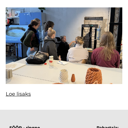
Loe lisaks
SÕÕR – ringne
Rahastaja: