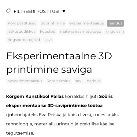
FILTREERI POSTITUSI
Kõik postitused
3dprintimine
eksperimentaalsus
haridus
jätkusuutlikkus
koostöö
materjaliraamatukogu
ringdisain
ringsedmaterjalid
savi
Eksperimentaalne 3D
printimine saviga
eksperimentaalsus
3dprintimine
savi
haridus
Kõrgem Kunstikool Pallas
korraldas hiljuti
Sõõris
eksperimentaalse 3D-saviprintimise töötoa
(juhendajateks Eva Reiska ja Kaisa Ilves), tuues kokku
tehnoloogia, materjaliuuringud ja praktilise käelise
tegutsemise.