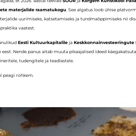
jagada, et 2026. aastal teevad
SÕÕR
ja
Kõrgem Kunstikool Pall
ete materjalide raamatukogu
. See algatus loob ühise platvor
erjalide uurimiseks, katsetamiseks ja tundmaõppimiseks nii disa
praktika vaatest.
änulikud
Eesti Kultuurkapitalile
ja
Keskkonnainvesteeringute 
e eest. Nende panus aitab muuta pikaajalised ideed käegakatsut
neritele, tudengitele ja teadlastele.
l peagi rohkem.