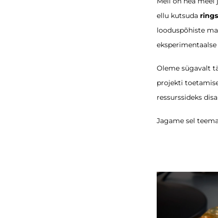
Meil on hea meel 
ellu kutsuda
rings
looduspõhiste mat
eksperimentaalse 
Oleme sügavalt t
projekti toetamis
ressurssideks disai
Jagame sel teema