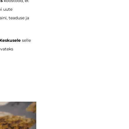
as
koostööd, et
mi uute
ini, teaduse ja
Keskusele
selle
avateks