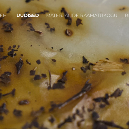
LEHT
UUDISED
MATERJALIDE RAAMATUKOGU
R