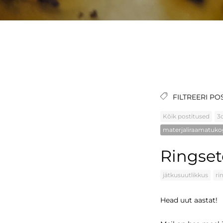
FILTREERI PO
Kõik postitused
3
materjaliraamatuk
Ringset
jätkusuutlikkus
ri
Head uut aastat!