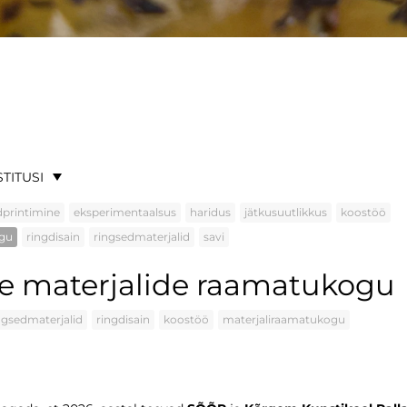
STITUSI
dprintimine
eksperimentaalsus
haridus
jätkusuutlikkus
koostöö
ogu
ringdisain
ringsedmaterjalid
savi
e materjalide raamatukogu
ngsedmaterjalid
ringdisain
koostöö
materjaliraamatukogu