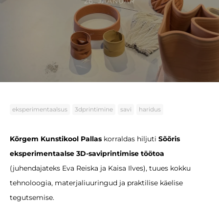
26. JAANUAR
eksperimentaalsus
3dprintimine
savi
haridus
Kõrgem Kunstikool Pallas
korraldas hiljuti
Sõõris
eksperimentaalse 3D-saviprintimise töötoa
(juhendajateks Eva Reiska ja Kaisa Ilves), tuues kokku
tehnoloogia, materjaliuuringud ja praktilise käelise
tegutsemise.