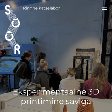
Ringne katselabor
Eksperimentaalne 3D
printimine saviga