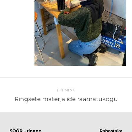
EELMINE
Ringsete materjalide raamatukogu
SÕÕR – ringne
Rahastaja: