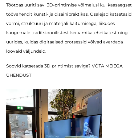
Töötoas uuriti savi 3D-printimise võimalusi kui kaasaegset
töövahendit kunsti- ja disainipraktikas. Osalejad katsetasid
vormi, struktuuri ja materjali käitumisega, liikudes
kaugemale traditsioonilistest keraamikatehnikatest ning
uurides, kuidas digitaalsed protsessid võivad avardada
loovaid väljundeid.
Soovid katsetada 3D printimist saviga?
VÕTA MEIEGA
ÜHENDUST